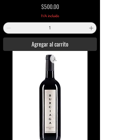
Precio
$500.00
IVA incluido
Agregar al carrito