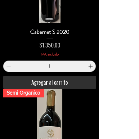
Cabernet S 2020
Precio
$1,350.00
IVA incluido
Agregar al carrito
Semi Organico