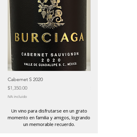
Cabernet S 2020
Malbec 2022
Precio
Precio
$1,350.00
$1,200.00
IVA incluido
IVA incluido
Un vino para disfrutarse en un grato
momento en familia y amigos, logrando
un memorable recuerdo.